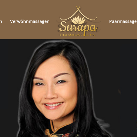
n
Verwöhnmassagen
Paarmassage